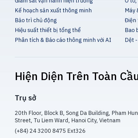
Giám sát vận hành hiện trường
Ô tô,
Kế hoạch sản xuất thông minh
Máy &
Bảo trì chủ động
Điện 
Hiệu suất thiết bị tổng thể
Bao 
Phân tích & Báo cáo thông minh với AI
Dệt -
Hiện Diện Trên Toàn Cầ
Trụ sở
20th Floor, Block B, Song Da Building, Pham Hu
Street, Tu Liem Ward, Hanoi City, Vietnam
(+84) 24 3200 8475 Ext326