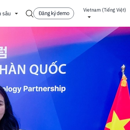
Vietnam (Tiếng Việt)
Đăng ký demo
n sâu