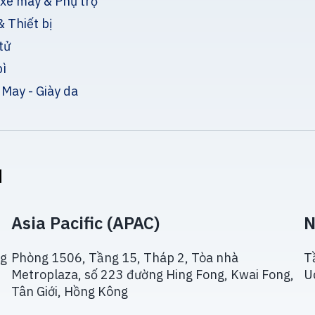
 xe máy & Phụ trợ
 Thiết bị
tử
bì
 May - Giày da
u
Asia Pacific (APAC)
N
ng
Phòng 1506, Tầng 15, Tháp 2, Tòa nhà
T
Metroplaza, số 223 đường Hing Fong, Kwai Fong,
U
Tân Giới, Hồng Kông