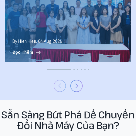
Liệu
M
Đến
Quyết
Định,
Kiến
Tạo
By Hien Hien, 04 Aug 2026
Nền
Đọc Thêm
Tảng
Cho
Nhà
Máy
Thông
Minh
Sẵn Sàng Bứt Phá Để Chuyển
Đổi Nhà Máy Của Bạn?