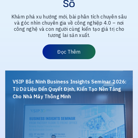
Số
Khám phá xu hướng mới, bài phân tích chuyên sâu
và góc nhìn chuyên gia về công nghiệp 4.0 – nơi
công nghệ và con người cùng kiến tạo giá trị cho
tương lai sản xuất.
Đọc
Đọc Thêm
Thêm
VSIP
C
Bắc
AI
VSIP Bắc Ninh Business Insights Seminar 2026:
Ninh
Gi
Từ Dữ Liệu Đến Quyết Định, Kiến Tạo Nền Tảng
Business
P
Cho Nhà Máy Thông Minh
Insights
G
Seminar
Sá
2026:
N
Từ
M
Dữ
T