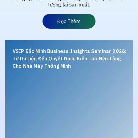
tương lai sản xuất.
Đọc
Đọc Thêm
Thêm
VSIP
C
Bắc
AI
VSIP Bắc Ninh Business Insights Seminar 2026:
Ninh
Gi
Từ Dữ Liệu Đến Quyết Định, Kiến Tạo Nền Tảng
Business
P
Cho Nhà Máy Thông Minh
Insights
G
Seminar
Sá
2026:
N
Từ
M
Dữ
T
Liệu
M
Đến
Quyết
Định,