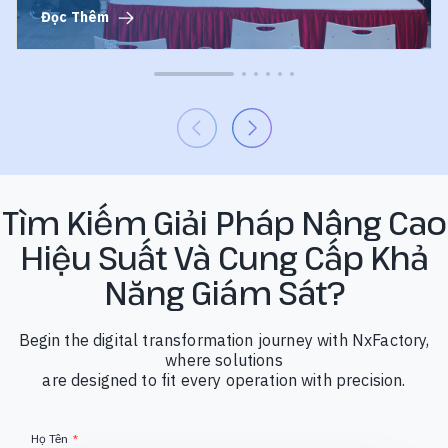
Đọc Thêm
Tảng
Cho
Nhà
Máy
Thông
Minh
Tìm Kiếm Giải Pháp Nâng Cao
Hiệu Suất Và Cung Cấp Khả
Năng Giám Sát?
Begin the digital transformation journey with NxFactory,
where solutions
are designed to fit every operation with precision.
Họ Tên
*