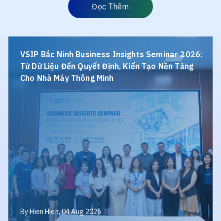
Đọc
Đọc Thêm
Thêm
VSIP
C
Bắc
AI
VSIP Bắc Ninh Business Insights Seminar 2026:
Ninh
Gi
Từ Dữ Liệu Đến Quyết Định, Kiến Tạo Nền Tảng
Business
P
Cho Nhà Máy Thông Minh
Insights
G
Seminar
Sá
2026:
N
Từ
M
Dữ
T
Liệu
M
Đến
Quyết
Định,
Kiến
Tạo
By Hien Hien, 04 Aug 2026
Nền