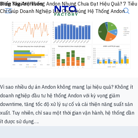
Skip to content
Blog Tag Archives
Triển Khai Hệ Thống Andon Nhưng Chưa Đạt Hiệu Quả? 7 Tiêu
Chí Giúp Doanh Nghiệp Lựa Chọn Đúng Hệ Thống Andon
Vì sao nhiều dự án Andon không mang lại hiệu quả? Không ít
doanh nghiệp đầu tư hệ thống Andon với kỳ vọng giảm
downtime, tăng tốc độ xử lý sự cố và cải thiện năng suất sản
xuất. Tuy nhiên, chỉ sau một thời gian vận hành, hệ thống dần
ít được sử dụng….