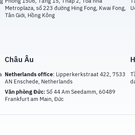
ng
Phòng 1506, Tầng 15, Tháp 2, Tòa nhà
T
Metroplaza, số 223 đường Hing Fong, Kwai Fong,
U
Tân Giới, Hồng Kông
Châu Âu
H
a
Netherlands office
: Lipperkerkstraat 422, 7533
T
AN Enschede, Netherlands
d
Văn phòng Đức:
Số 44 Am Seedamm, 60489
Frankfurt am Main, Đức