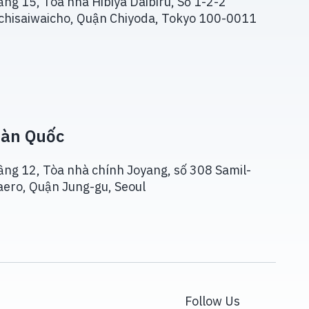
ầng 15, Tòa nhà Hibiya Daibiru, Số 1-2-2
chisaiwaicho, Quận Chiyoda, Tokyo 100-0011
àn Quốc
ầng 12, Tòa nhà chính Joyang, số 308 Samil-
aero, Quận Jung-gu, Seoul
Follow Us