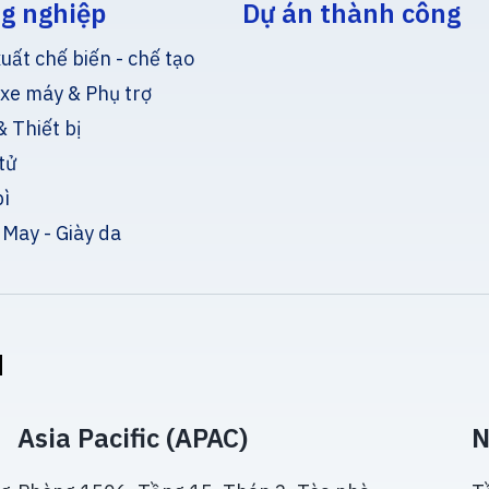
g nghiệp
Dự án thành công
uất chế biến - chế tạo
 xe máy & Phụ trợ
 Thiết bị
tử
bì
 May - Giày da
u
Asia Pacific (APAC)
N