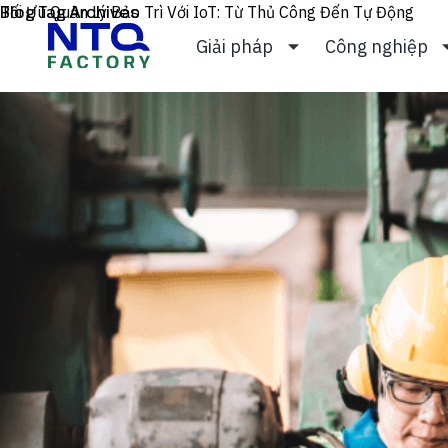
Skip to content
Blog Tag Archives
Tối Ưu Quản Lý Bảo Trì Với IoT: Từ Thủ Công Đến Tự Động
Giải pháp
Công nghiệp