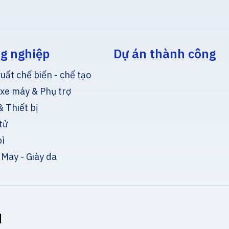
g nghiệp
Dự án thành công
uất chế biến - chế tạo
 xe máy & Phụ trợ
 Thiết bị
tử
bì
 May - Giày da
u