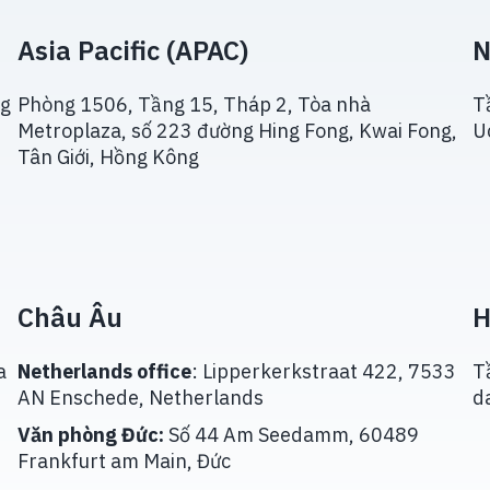
Asia Pacific (APAC)
N
ng
Phòng 1506, Tầng 15, Tháp 2, Tòa nhà
T
Metroplaza, số 223 đường Hing Fong, Kwai Fong,
U
Tân Giới, Hồng Kông
Châu Âu
H
a
Netherlands office
: Lipperkerkstraat 422, 7533
T
AN Enschede, Netherlands
d
Văn phòng Đức:
Số 44 Am Seedamm, 60489
Frankfurt am Main, Đức