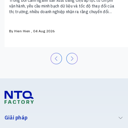
Trong bối cảnh ngành sản xuất đang chịu áp lực từ chi phí
vận hành, yêu cầu minh bạch dữ liệu và tốc độ thay đổi của
thị trường, nhiều doanh nghiệp nhận ra rằng chuyển đổi
không còn là câu chuyện của việc đầu tư thêm công nghệ.
Điều quan trọng hơn là xây…
By Hien Hien , 04 Aug 2026
Giải pháp