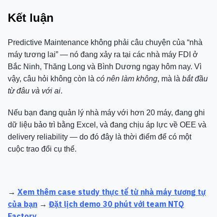
Kết luận
Predictive Maintenance không phải câu chuyện của “nhà
máy tương lai” — nó đang xảy ra tại các nhà máy FDI ở
Bắc Ninh, Thăng Long và Bình Dương ngay hôm nay. Vì
vậy, câu hỏi không còn là
có nên làm không
, mà là
bắt đầu
từ đâu và với ai
.
Nếu bạn đang quản lý nhà máy với hơn 20 máy, đang ghi
dữ liệu bảo trì bằng Excel, và đang chịu áp lực về OEE và
delivery reliability — do đó đây là thời điểm để có một
cuộc trao đổi cụ thể.
Xem thêm case study thực tế từ nhà máy tương tự
→
của bạn
Đặt lịch demo 30 phút với team NTQ
→
Factory