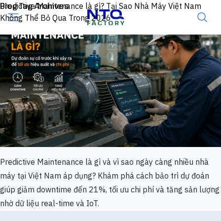
Skip to content
Blog Tag Archives
Predictive Maintenance là gì? Tại Sao Nhà Máy Việt Nam
Không Thể Bỏ Qua Trong 2026
Predictive Maintenance là gì và vì sao ngày càng nhiều nhà
máy tại Việt Nam áp dụng? Khám phá cách bảo trì dự đoán
giúp giảm downtime đến 21%, tối ưu chi phí và tăng sản lượng
nhờ dữ liệu real-time và IoT.