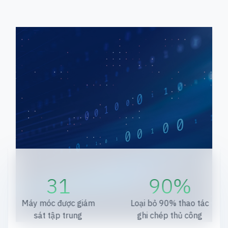
31
90%
Máy móc được giám
Loại bỏ 90% thao tác
sát tập trung
ghi chép thủ công