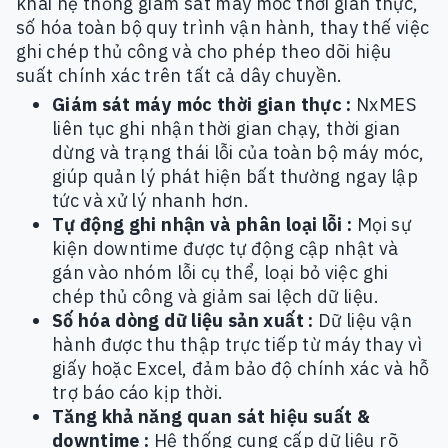
khai hệ thống giám sát máy móc thời gian thực,
số hóa toàn bộ quy trình vận hành, thay thế việc
ghi chép thủ công và cho phép theo dõi hiệu
suất chính xác trên tất cả dây chuyền.
Giám sát máy móc thời gian thực :
NxMES
liên tục ghi nhận thời gian chạy, thời gian
dừng và trạng thái lỗi của toàn bộ máy móc,
giúp quản lý phát hiện bất thường ngay lập
tức và xử lý nhanh hơn.
Tự động ghi nhận và phân loại lỗi :
Mọi sự
kiện downtime được tự động cập nhật và
gán vào nhóm lỗi cụ thể, loại bỏ việc ghi
chép thủ công và giảm sai lệch dữ liệu.
Số hóa dòng dữ liệu sản xuất :
Dữ liệu vận
hành được thu thập trực tiếp từ máy thay vì
giấy hoặc Excel, đảm bảo độ chính xác và hỗ
trợ báo cáo kịp thời.
Tăng khả năng quan sát hiệu suất &
downtime :
Hệ thống cung cấp dữ liệu rõ