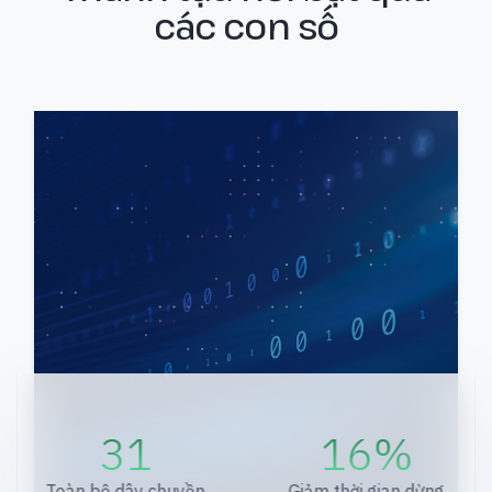
các con số
31
16%
Toàn bộ dây chuyền
Giảm thời gian dừng