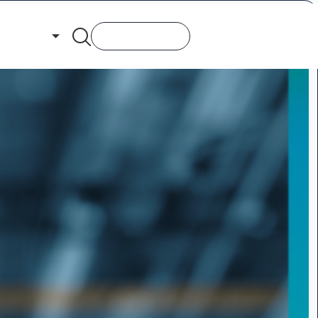
yên sâu
Đăng ký demo
Vietnam (Tiếng Việt)