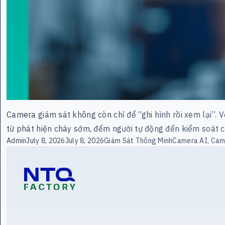
Camera giám sát không còn chỉ để “ghi hình rồi xem lại”. 
từ phát hiện cháy sớm, đếm người tự động đến kiểm soát
Posted by
Posted in
Tags:
Admin
July 8, 2026
July 8, 2026
Giám Sát Thông Minh
Camera AI
,
Came