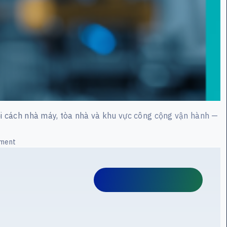
 đổi cách nhà máy, tòa nhà và khu vực công cộng vận hành —
on Camera AI: Giải Pháp Giám Sát Thông Minh
mment
Đăng ký demo